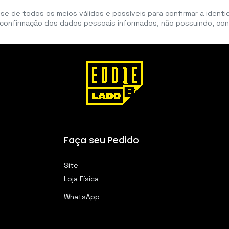
ar-se de todos os meios válidos e possíveis para confirmar a ident
confirmação dos dados pessoais informados, não possuindo, con
Faça seu Pedido
Site
Loja Físi
ca
WhatsApp