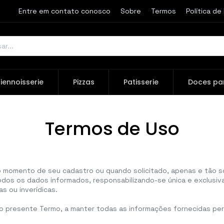
Entre em contato conosco
Sobre
Termos
Política de
iennoisserie
Pizzas
Patisserie
Doces pa
Termos de Uso
o momento de seu cadastro ou quando solicitado, apenas e tão 
odos os dados informados, responsabilizando-se única e exclusiv
 ou inverídicas.
ao presente Termo, a manter todas as informações fornecidas p