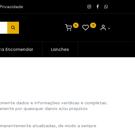
 Privacidade
0
0
ra Encomendar
Lanches
somente dados e informações verídicas e completas.
amente por quaisquer danos e/ou prejuízos
ermanentemente atualizadas, de modo a sempre