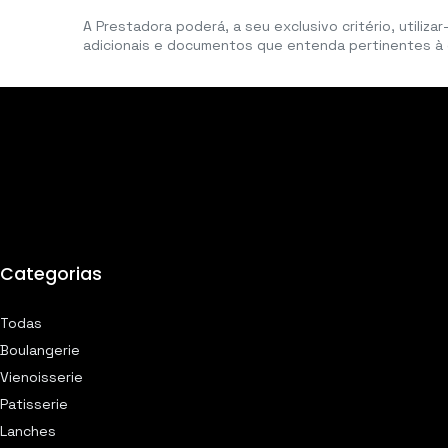
A Prestadora poderá, a seu exclusivo critério, utiliz
adicionais e documentos que entenda pertinentes à 
Categorias
Todas
Boulangerie
Vienoisseri
e
Patisserie
Lanches