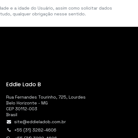
idade e a idade do Usuário, assim como solicitar dados
tudo, qualquer obrigação nesse sentido.
Eddie Lado B
Rua Fernandes Tourinho, 725, Lourdes
Belo Horizonte - MG
CEP 30112-003
Brasil
site@eddieladob.com.br
+55 (31) 3282-4606