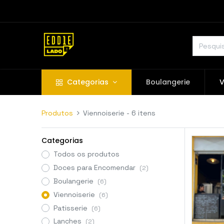
Categorias
Boulangerie
V
Produtos
Viennoiserie
- 6 itens
Categorias
Todos os produtos
Doces para Encomendar
(2)
Boulangerie
(6)
Viennoiserie
(6)
Patisserie
(6)
Lanches
(2)