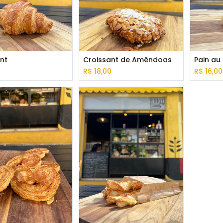
nt
Croissant de Amêndoas
Pain au
0
R$
18,00
R$
16,00