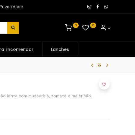
 Privacidade
0
0
ra Encomendar
Lanches
ção lenta com mussarela, tomate e majericão.