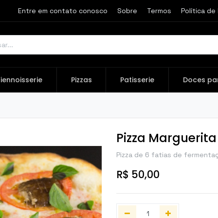
Entre em contato conosco
Sobre
Termos
Política de
iennoisserie
Pizzas
Patisserie
Doces pa
Pizza Marguerita
Pizza de 6 fatias de fermenta
R$
50,00