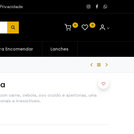
 Privacidade
0
0
ra Encomendar
Lanches
la
om carne, cebola, ovo cozido e azeitonas, uma
nais e irresistíveis.